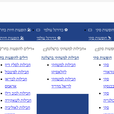
כדורגל עולמי ⚽
הופעות חיות בחו"ל 🎤
חופשות סקי ⛷️
כדורגל עולמי ⚽
הופעות חיות בחו"ל 🎤
פשות סקי
חבילות למשחקי ברצלונה
דילים להופעות בחו"ל
חופשות סקי
חבילות למשחקי ברצלונה
דילים להופעות בח
סקי
חבילות למשחקי
חבילות לסלין דיון
ודאורי
לקלאסיקו
חבילות לפיטבול
סקי
חבילות למשחקי
חבילות לבריאן
בנסקו
לריאל מדריד
אדאמס
סקי
חבילות לבוב דילן
ולגריה
חבילות לשאקירה
ציאה
נא לוודא בחירת יעד לפני בחירת תארי
סקי
חבילות לאוליביה