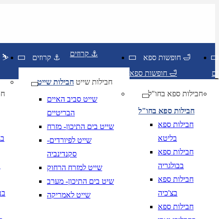
קרוזים ⚓
חופשות ספא 🛁
קרוזים ⚓
חופשות סקי ⛷️
חופשות ספא 🛁
חבילות שייט
חבילות שייט
חבילות ספא בחו"ל
חו
שייט סביב האיים
חבילות ספא בחו"ל
הבריטיים
חבילות ספא
שייט בים התיכון- מזרח
בליטא
בג
שייט לפיורדים-
חבילות ספא
סקנדינביה
בבולגריה
ב
שייט למזרח הרחוק
חבילות ספא
שיט בים התיכון- מערב
בצ'כיה
בב
שייט לאמריקה
יום בשתי ספרות קו נטוי חודש בשתי ספרות קו נטוי
DD/MM/YY
מתי? יום, חודש, שנה
תאריך י
חבילות ספא