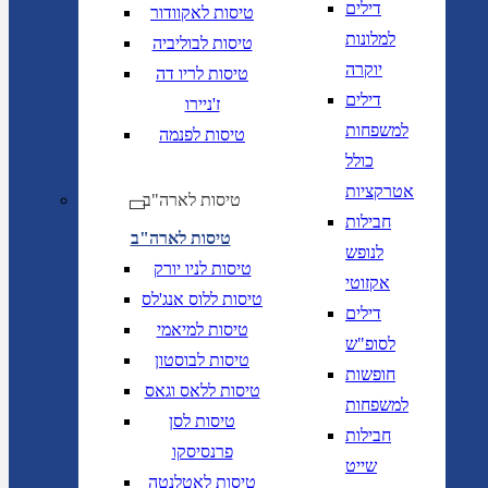
דילים
טיסות לאקוודור
למלונות
טיסות לבוליביה
יוקרה
טיסות לריו דה
דילים
ז'ניירו
למשפחות
טיסות לפנמה
כולל
אטרקציות
טיסות לארה"ב
חבילות
טיסות לארה"ב
לנופש
טיסות לניו יורק
אקזוטי
טיסות ללוס אנג'לס
דילים
טיסות למיאמי
לסופ"ש
טיסות לבוסטון
חופשות
טיסות ללאס וגאס
למשפחות
טיסות לסן
חבילות
פרנסיסקו
שייט
טיסות לאטלנטה