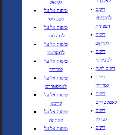
לאלבניה
לסיאול
יך,
תאריך חזרה,
נא
דילים
טיסות אל על
שנה בשתי ספרות
לוודא בחירת יעד לפני בחירת
לקפריסין
לטביליסי
תאריך,
תאריך יציאה,
מתי? יום,
הרכב נוסעים
יום בשתי
DD/MM/YY
חודש, שנה
הצפונית
טיסות אל על
ספרות קו נטוי חודש בשתי ספרות
דילים
לברצלונה
קו נטוי שנה בשתי ספרות
הרכב נוסעים
לקרקוב
טיסות אל על
דילים
לבוקרשט
נחיתה ב
המראה מ
לטביליסי
טיסות אל על
דילים לוינה
נחיתה ב
המראה מ
למדריד
דילים
טיסות אל על
למדריד
לאמסטרדם
הוסף עוד טיסה
דילים
טיסות אל על
הרכב נוסעים
לאמסטרדם
לרומא
דילים
טיסות אל על
חפש
לברלין
לאתונה
חברות תעופה
מחלקה
דילים
טיסות אל על