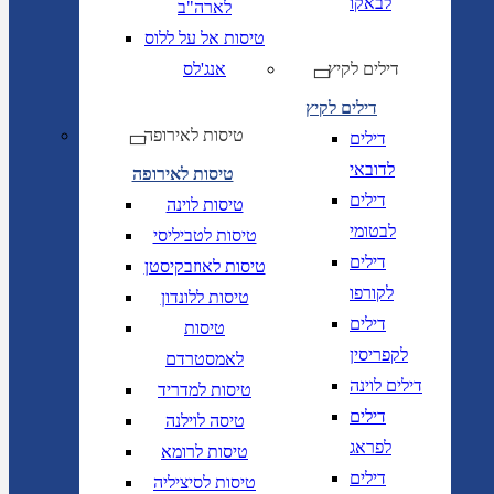
לבאקו
לארה"ב
טיסות אל על ללוס
דילים לקיץ
אנג'לס
דילים לקיץ
טיסות לאירופה
דילים
לדובאי
טיסות לאירופה
דילים
טיסות לוינה
לבטומי
טיסות לטביליסי
דילים
טיסות לאוזבקיסטן
לקורפו
טיסות ללונדון
דילים
טיסות
לקפריסין
לאמסטרדם
דילים לוינה
טיסות למדריד
דילים
טיסה לוילנה
לפראג
טיסות לרומא
דילים
טיסות לסיציליה