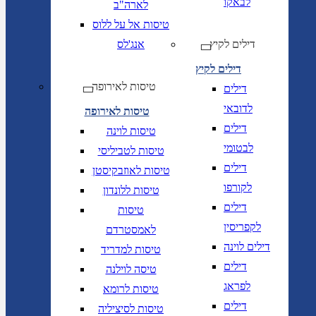
לבאקו
לארה"ב
טיסות אל על ללוס
דילים לקיץ
אנג'לס
דילים לקיץ
טיסות לאירופה
דילים
לדובאי
טיסות לאירופה
דילים
טיסות לוינה
לבטומי
טיסות לטביליסי
דילים
טיסות לאוזבקיסטן
לקורפו
טיסות ללונדון
דילים
טיסות
לקפריסין
לאמסטרדם
דילים לוינה
טיסות למדריד
דילים
טיסה לוילנה
לפראג
טיסות לרומא
דילים
טיסות לסיציליה