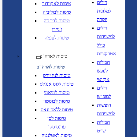
דילים
טיסות לאקוודור
למלונות
טיסות לבוליביה
יוקרה
טיסות לריו דה
דילים
ז'ניירו
למשפחות
טיסות לפנמה
כולל
אטרקציות
טיסות לארה"ב
חבילות
טיסות לארה"ב
לנופש
טיסות לניו יורק
אקזוטי
טיסות ללוס אנג'לס
דילים
טיסות למיאמי
לסופ"ש
טיסות לבוסטון
חופשות
טיסות ללאס וגאס
למשפחות
טיסות לסן
חבילות
פרנסיסקו
שייט
טיסות לאטלנטה