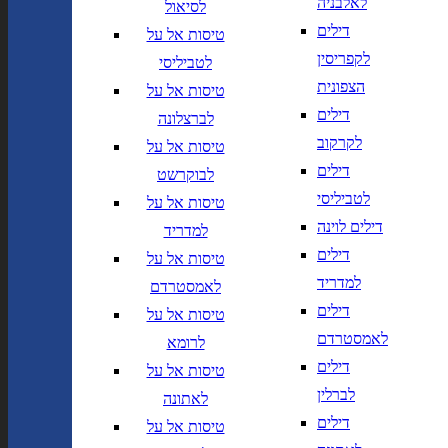
לאלבניה
לסיאול
יך,
תאריך חזרה,
נא
דילים
טיסות אל על
שנה בשתי ספרות
לוודא בחירת יעד לפני בחירת
לקפריסין
לטביליסי
תאריך,
תאריך יציאה,
מתי? יום,
הרכב נוסעים
יום בשתי
DD/MM/YY
חודש, שנה
הצפונית
טיסות אל על
ספרות קו נטוי חודש בשתי ספרות
דילים
לברצלונה
קו נטוי שנה בשתי ספרות
הרכב נוסעים
לקרקוב
טיסות אל על
דילים
לבוקרשט
נחיתה ב
המראה מ
לטביליסי
טיסות אל על
דילים לוינה
נחיתה ב
המראה מ
למדריד
דילים
טיסות אל על
למדריד
לאמסטרדם
הוסף עוד טיסה
דילים
טיסות אל על
הרכב נוסעים
לאמסטרדם
לרומא
דילים
טיסות אל על
חפש
לברלין
לאתונה
חברות תעופה
מחלקה
דילים
טיסות אל על