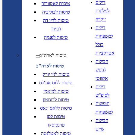
דילים
טיסות לאקוודור
למלונות
טיסות לבוליביה
יוקרה
טיסות לריו דה
דילים
ז'ניירו
למשפחות
טיסות לפנמה
כולל
אטרקציות
טיסות לארה"ב
חבילות
טיסות לארה"ב
לנופש
טיסות לניו יורק
אקזוטי
טיסות ללוס אנג'לס
דילים
טיסות למיאמי
לסופ"ש
טיסות לבוסטון
חופשות
טיסות ללאס וגאס
למשפחות
טיסות לסן
חבילות
פרנסיסקו
שייט
טיסות לאטלנטה