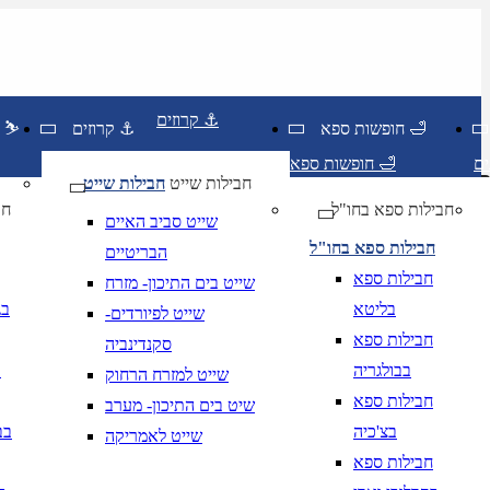
קרוזים ⚓
חופשות ספא 🛁
קרוזים ⚓
חופשות סקי ⛷️
חופשות ספא 🛁
חבילות שייט
חבילות שייט
חבילות ספא בחו"ל
חו
שייט סביב האיים
חבילות ספא בחו"ל
הבריטיים
חבילות ספא
שייט בים התיכון- מזרח
בליטא
בג
שייט לפיורדים-
חבילות ספא
סקנדינביה
בבולגריה
ב
שייט למזרח הרחוק
חבילות ספא
שיט בים התיכון- מערב
בצ'כיה
בב
שייט לאמריקה
יום בשתי ספרות קו נטוי חודש בשתי ספרות קו נטוי
DD/MM/YY
מתי? יום, חודש, שנה
תאריך י
חבילות ספא