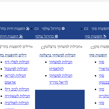
כדורגל עולמי ⚽
הופעות חיות בחו"ל 🎤
חופשות סקי ⛷️
כדורגל עולמי ⚽
הופעות חיות בחו"ל 🎤
פשות סקי
חבילות למשחקי ברצלונה
דילים להופעות בחו"ל
חופשות סקי
חבילות למשחקי ברצלונה
דילים להופעות בח
סקי
חבילות למשחקי
חבילות לסלין דיון
ודאורי
לקלאסיקו
חבילות לפיטבול
סקי
חבילות למשחקי
חבילות לבריאן
בנסקו
לריאל מדריד
אדאמס
סקי
חבילות לבוב דילן
ולגריה
חבילות לשאקירה
ציאה
נא לוודא בחירת יעד לפני בחירת תארי
סקי
חבילות לאוליביה