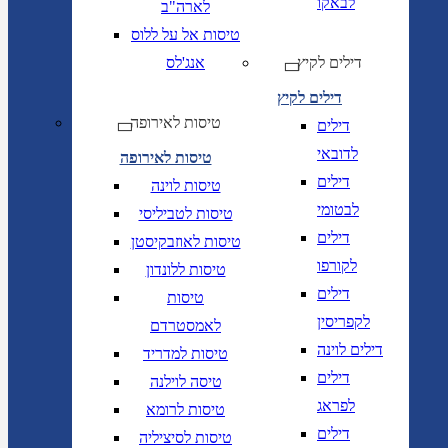
לבאקו
לארה"ב
טיסות אל על ללוס
דילים לקיץ
אנג'לס
דילים לקיץ
טיסות לאירופה
דילים
לדובאי
טיסות לאירופה
דילים
טיסות לוינה
לבטומי
טיסות לטביליסי
דילים
טיסות לאוזבקיסטן
לקורפו
טיסות ללונדון
דילים
טיסות
לקפריסין
לאמסטרדם
דילים לוינה
טיסות למדריד
דילים
טיסה לוילנה
לפראג
טיסות לרומא
דילים
טיסות לסיציליה