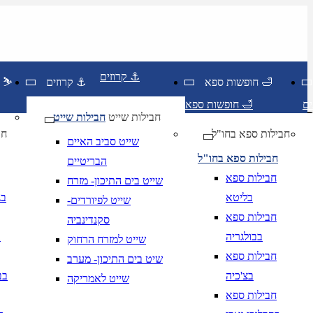
קרוזים ⚓
חופשות ספא 🛁
קרוזים ⚓
חופשות סקי ⛷️
חופשות ספא 🛁
חבילות שייט
חבילות שייט
חבילות ספא בחו"ל
חו
שייט סביב האיים
חבילות ספא בחו"ל
הבריטיים
חבילות ספא
שייט בים התיכון- מזרח
בליטא
בג
שייט לפיורדים-
חבילות ספא
סקנדינביה
בבולגריה
ב
שייט למזרח הרחוק
חודש בשתי ספרות קו נטוי שנה בארבע ספרות
mm/yyyy
נא להזין תאריך יציאה על ידי חודש, שנה ,בפורמט
ת
חבילות ספא
שיט בים התיכון- מערב
בצ'כיה
בב
שייט לאמריקה
חבילות ספא