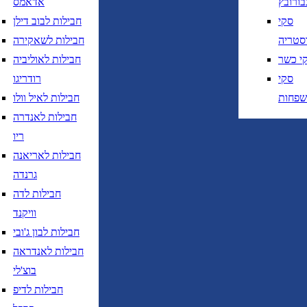
בורובץ
אדאמס
סקי
חבילות לבוב דילן
סטריה
חבילות לשאקירה
י כשר
חבילות לאוליביה
סקי
רודריגו
שפחות
חבילות לאיל וולו
חבילות לאנדרה
ריו
חבילות לאריאנה
גרנדה
חבילות לדה
וויקנד
חבילות לבון ג'ובי
חבילות לאנדראה
בוצ'לי
חבילות לדיפ