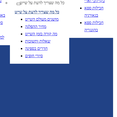
בקרלובי וארי
ב
כל מה שצריך לדעת על שייט
חבילות ספא
כל מה שצריך לדעת על שייט
בגאורגיה
באו
מושגים מעולם השייט
חבילות ספא
סק
מחיר ההפלגה
בהונגריה
מה קורה בזמן השייט
למ
שאלות ותשובות
חדרים בספינה
סיורי חופים