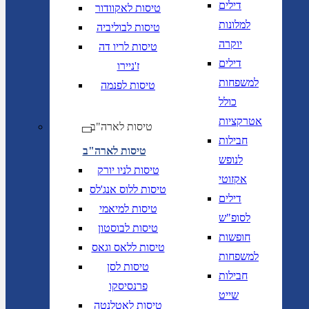
דילים
טיסות לאקוודור
למלונות
טיסות לבוליביה
יוקרה
טיסות לריו דה
דילים
ז'ניירו
למשפחות
טיסות לפנמה
כולל
אטרקציות
טיסות לארה"ב
חבילות
טיסות לארה"ב
לנופש
טיסות לניו יורק
אקזוטי
טיסות ללוס אנג'לס
דילים
טיסות למיאמי
לסופ"ש
טיסות לבוסטון
חופשות
טיסות ללאס וגאס
למשפחות
טיסות לסן
חבילות
פרנסיסקו
שייט
טיסות לאטלנטה