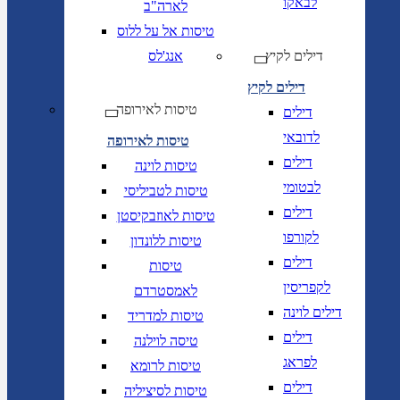
לבאקו
לארה"ב
טיסות אל על ללוס
דילים לקיץ
אנג'לס
דילים לקיץ
טיסות לאירופה
דילים
לדובאי
טיסות לאירופה
דילים
טיסות לוינה
לבטומי
טיסות לטביליסי
דילים
טיסות לאוזבקיסטן
לקורפו
טיסות ללונדון
דילים
טיסות
לקפריסין
לאמסטרדם
דילים לוינה
טיסות למדריד
דילים
טיסה לוילנה
לפראג
טיסות לרומא
דילים
טיסות לסיציליה