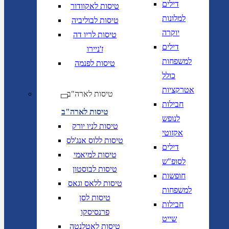
דילים
טיסות לאקוודור
למלונות
טיסות לבוליביה
יוקרה
טיסות לריו דה
דילים
ז'ניירו
למשפחות
טיסות לפנמה
כולל
אטרקציות
טיסות לארה"ב
חבילות
טיסות לארה"ב
לנופש
טיסות לניו יורק
אקזוטי
טיסות ללוס אנג'לס
דילים
טיסות למיאמי
לסופ"ש
טיסות לבוסטון
חופשות
טיסות ללאס וגאס
למשפחות
טיסות לסן
חבילות
פרנסיסקו
שייט
טיסות לאטלנטה