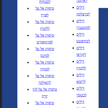
לאתונה
לבנגקוק
נחיתה ב
המראה מ
דילים
טיסות אל על
לברצלונה
לפריז
הוסף עוד טיסה
דילים
טיסות אל על
הרכב נוסעים
למונטנגרו
ללונדון
דילים
טיסות אל על
חפש
לבודפשט
לפרנקפורט
חברות תעופה
מחלקה
דילים
טיסות אל על
לקורפו
למינכן
ת יעד מרשימה
הצג רשימת יעדים לבחירה
דילים
טיסות אל על
 לוודא בחירת יעד לפני בחירת תאריך,
תאריך יציאה,
ללונדון
לטוקיו
א לוודא בחירת יעד לפני בחירת תאריך,
תאריך חזרה,
דילים
טיסות אל על
לרומא
הרכב נוסעים
לתאילנד
דילים
טיסות אל על לניו
חפש
לבטומי
יורק
דילים
טיסות אל על