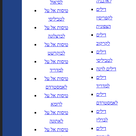
לאלבניה
לסיאול
יך,
תאריך חזרה,
נא
דילים
טיסות אל על
שנה בשתי ספרות
לוודא בחירת יעד לפני בחירת
לקפריסין
לטביליסי
תאריך,
תאריך יציאה,
מתי? יום,
הרכב נוסעים
יום בשתי
DD/MM/YY
חודש, שנה
הצפונית
טיסות אל על
ספרות קו נטוי חודש בשתי ספרות
דילים
לברצלונה
קו נטוי שנה בשתי ספרות
הרכב נוסעים
לקרקוב
טיסות אל על
דילים
לבוקרשט
נחיתה ב
המראה מ
לטביליסי
טיסות אל על
דילים לוינה
נחיתה ב
המראה מ
למדריד
דילים
טיסות אל על
למדריד
לאמסטרדם
הוסף עוד טיסה
דילים
טיסות אל על
הרכב נוסעים
לאמסטרדם
לרומא
דילים
טיסות אל על
חפש
לברלין
לאתונה
חברות תעופה
מחלקה
דילים
טיסות אל על