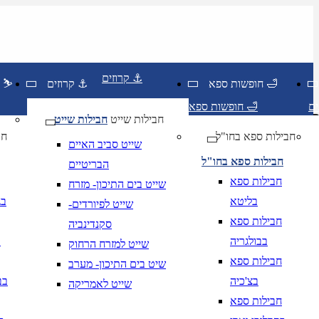
קרוזים ⚓
חופשות ספא 🛁
קרוזים ⚓
חופשות סקי ⛷️
חופשות ספא 🛁
חבילות שייט
חבילות שייט
חבילות ספא בחו"ל
חו
שייט סביב האיים
חבילות ספא בחו"ל
הבריטיים
חבילות ספא
שייט בים התיכון- מזרח
בליטא
בג
שייט לפיורדים-
חבילות ספא
סקנדינביה
בבולגריה
ב
שייט למזרח הרחוק
חבילות ספא
שיט בים התיכון- מערב
בצ'כיה
בב
שייט לאמריקה
יום בשתי ספרות קו נטוי חודש בשתי ספרות קו נטוי
DD/MM/YY
מתי? יום, חודש, שנה
תאריך י
חבילות ספא