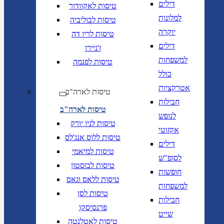
דילים
טיסות לאקוודור
למלונות
טיסות לבוליביה
יוקרה
טיסות לריו דה
דילים
ז'ניירו
למשפחות
טיסות לפנמה
כולל
אטרקציות
טיסות לארה"ב
חבילות
טיסות לארה"ב
לנופש
טיסות לניו יורק
אקזוטי
טיסות ללוס אנג'לס
דילים
טיסות למיאמי
לסופ"ש
טיסות לבוסטון
חופשות
טיסות ללאס וגאס
למשפחות
טיסות לסן
חבילות
פרנסיסקו
שייט
טיסות לאטלנטה