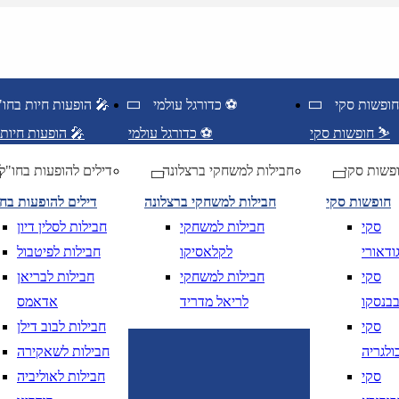
כדורגל עולמי ⚽
הופעות חיות בחו"ל 🎤
חופשות סקי ⛷️
כדורגל עולמי ⚽
הופעות חיות בחו"ל 🎤
פשות סקי
חבילות למשחקי ברצלונה
דילים להופעות בחו"ל
חופשות סקי
חבילות למשחקי ברצלונה
דילים להופעות בח
סקי
חבילות למשחקי
חבילות לסלין דיון
ודאורי
לקלאסיקו
חבילות לפיטבול
סקי
חבילות למשחקי
חבילות לבריאן
בנסקו
לריאל מדריד
אדאמס
סקי
חבילות לבוב דילן
ולגריה
חבילות לשאקירה
ציאה
נא לוודא בחירת יעד לפני בחירת תארי
סקי
חבילות לאוליביה