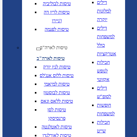
דילים
טיסות לבוליביה
למלונות
טיסות לריו דה
יוקרה
ז'ניירו
דילים
טיסות לפנמה
למשפחות
כולל
טיסות לארה"ב
אטרקציות
טיסות לארה"ב
חבילות
טיסות לניו יורק
לנופש
טיסות ללוס אנג'לס
אקזוטי
טיסות למיאמי
דילים
טיסות לבוסטון
לסופ"ש
טיסות ללאס וגאס
חופשות
טיסות לסן
למשפחות
פרנסיסקו
חבילות
טיסות לאטלנטה
שייט
טיסות לאורלנדו