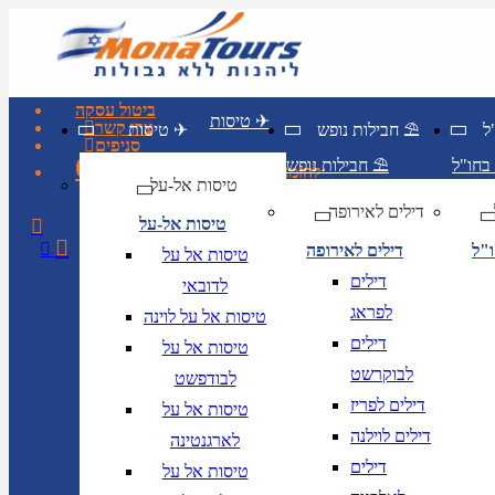
ביטול עסקה
טיסות ✈
צרו קשר
חבילות נופש ⛱
טיסות ✈
סניפים
03-6211455
חבילות נופש ⛱
להזמנות חייגו
טיסות אל-על
דילים לאירופה
טיסות אל-על
ו"ל
דילים לאירופה
טיסות אל על
דילים
לדובאי
לפראג
טיסות אל על לוינה
דילים
טיסות אל על
לבוקרשט
לבודפשט
דילים לפריז
טיסות אל על
דילים לוילנה
לארגנטינה
דילים
טיסות אל על