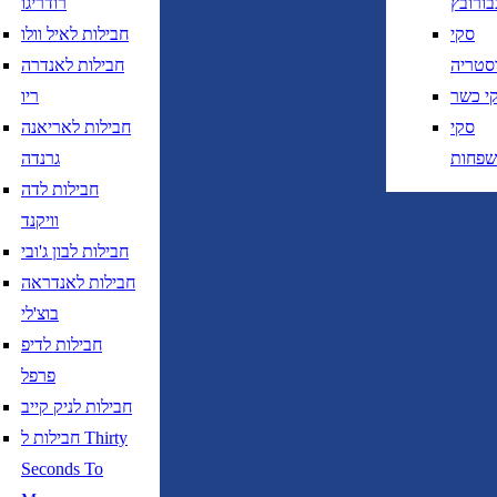
בורובץ
רודריגו
סקי
חבילות לאיל וולו
סטריה
חבילות לאנדרה
י כשר
ריו
סקי
חבילות לאריאנה
שפחות
גרנדה
חבילות לדה
וויקנד
חבילות לבון ג'ובי
חבילות לאנדראה
בוצ'לי
חבילות לדיפ
פרפל
חבילות לניק קייב
חבילות ל Thirty
Seconds To