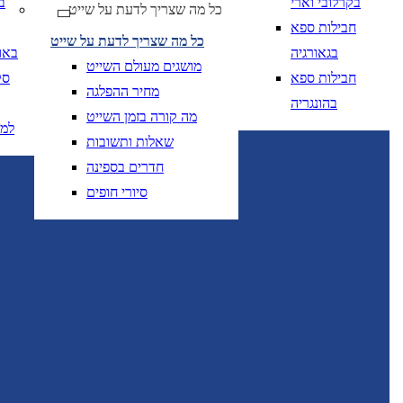
בקרלובי וארי
ב
כל מה שצריך לדעת על שייט
חבילות ספא
כל מה שצריך לדעת על שייט
בגאורגיה
באו
מושגים מעולם השייט
חבילות ספא
סק
מחיר ההפלגה
בהונגריה
מה קורה בזמן השייט
למ
שאלות ותשובות
חדרים בספינה
סיורי חופים