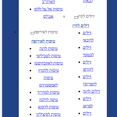
לבאקו
לארה"ב
טיסות אל על ללוס
דילים לקיץ
אנג'לס
דילים לקיץ
טיסות לאירופה
דילים
לדובאי
טיסות לאירופה
דילים
טיסות לוינה
לבטומי
טיסות לטביליסי
דילים
טיסות לאוזבקיסטן
לקורפו
טיסות ללונדון
דילים
טיסות
לקפריסין
לאמסטרדם
דילים לוינה
טיסות למדריד
דילים
טיסה לוילנה
לפראג
טיסות לרומא
דילים
טיסות לסיציליה