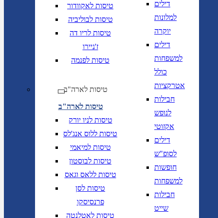
דילים
טיסות לאקוודור
למלונות
טיסות לבוליביה
יוקרה
טיסות לריו דה
דילים
ז'ניירו
למשפחות
טיסות לפנמה
כולל
אטרקציות
טיסות לארה"ב
חבילות
טיסות לארה"ב
לנופש
טיסות לניו יורק
אקזוטי
טיסות ללוס אנג'לס
דילים
טיסות למיאמי
לסופ"ש
טיסות לבוסטון
חופשות
טיסות ללאס וגאס
למשפחות
טיסות לסן
חבילות
פרנסיסקו
שייט
טיסות לאטלנטה