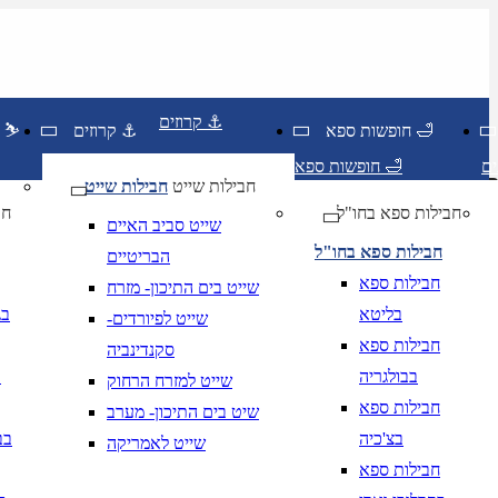
קרוזים ⚓
חופשות ספא 🛁
קרוזים ⚓
חופשות סקי ⛷️
חופשות ספא 🛁
חבילות שייט
חבילות שייט
חבילות ספא בחו"ל
חו
שייט סביב האיים
חבילות ספא בחו"ל
הבריטיים
חבילות ספא
שייט בים התיכון- מזרח
בליטא
בג
שייט לפיורדים-
חבילות ספא
סקנדינביה
בבולגריה
ב
שייט למזרח הרחוק
חבילות ספא
שיט בים התיכון- מערב
בצ'כיה
בב
שייט לאמריקה
יום בשתי ספרות קו נטוי חודש בשתי ספרות קו נטוי
DD/MM/YY
מתי? יום, חודש, שנה
תאריך י
חבילות ספא