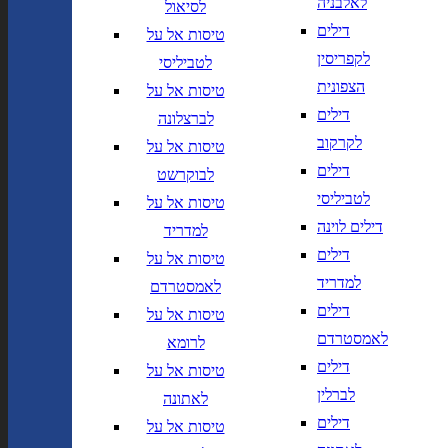
לאלבניה
לסיאול
יך,
תאריך חזרה,
נא
דילים
טיסות אל על
שנה בשתי ספרות
לוודא בחירת יעד לפני בחירת
לקפריסין
לטביליסי
תאריך,
תאריך יציאה,
מתי? יום,
הרכב נוסעים
יום בשתי
DD/MM/YY
חודש, שנה
הצפונית
טיסות אל על
ספרות קו נטוי חודש בשתי ספרות
דילים
לברצלונה
קו נטוי שנה בשתי ספרות
הרכב נוסעים
לקרקוב
טיסות אל על
דילים
לבוקרשט
נחיתה ב
המראה מ
לטביליסי
טיסות אל על
דילים לוינה
נחיתה ב
המראה מ
למדריד
דילים
טיסות אל על
למדריד
לאמסטרדם
הוסף עוד טיסה
דילים
טיסות אל על
הרכב נוסעים
לאמסטרדם
לרומא
דילים
טיסות אל על
חפש
לברלין
לאתונה
חברות תעופה
מחלקה
דילים
טיסות אל על