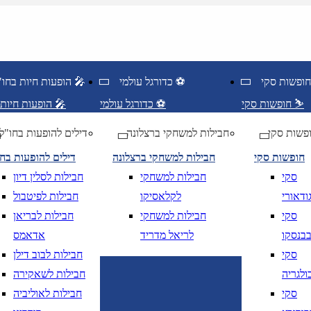
כדורגל עולמי ⚽
הופעות חיות בחו"ל 🎤
חופשות סקי ⛷️
כדורגל עולמי ⚽
הופעות חיות בחו"ל 🎤
פשות סקי
חבילות למשחקי ברצלונה
דילים להופעות בחו"ל
חופשות סקי
חבילות למשחקי ברצלונה
דילים להופעות בח
סקי
חבילות למשחקי
חבילות לסלין דיון
ודאורי
לקלאסיקו
חבילות לפיטבול
סקי
חבילות למשחקי
חבילות לבריאן
בנסקו
לריאל מדריד
אדאמס
סקי
חבילות לבוב דילן
ולגריה
חבילות לשאקירה
ציאה
נא לוודא בחירת יעד לפני בחירת תארי
סקי
חבילות לאוליביה