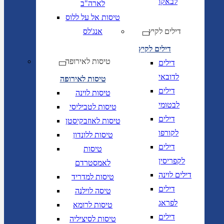
לבאקו
לארה"ב
טיסות אל על ללוס
דילים לקיץ
אנג'לס
דילים לקיץ
טיסות לאירופה
דילים
לדובאי
טיסות לאירופה
דילים
טיסות לוינה
לבטומי
טיסות לטביליסי
דילים
טיסות לאוזבקיסטן
לקורפו
טיסות ללונדון
דילים
טיסות
לקפריסין
לאמסטרדם
דילים לוינה
טיסות למדריד
דילים
טיסה לוילנה
לפראג
טיסות לרומא
דילים
טיסות לסיציליה