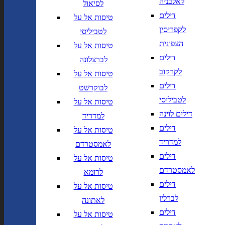
לאלבניה
לסיאול
יך,
תאריך חזרה,
נא
דילים
טיסות אל על
שנה בשתי ספרות
לוודא בחירת יעד לפני בחירת
לקפריסין
לטביליסי
תאריך,
תאריך יציאה,
מתי? יום,
הרכב נוסעים
יום בשתי
DD/MM/YY
חודש, שנה
הצפונית
טיסות אל על
ספרות קו נטוי חודש בשתי ספרות
דילים
לברצלונה
קו נטוי שנה בשתי ספרות
הרכב נוסעים
לקרקוב
טיסות אל על
דילים
לבוקרשט
נחיתה ב
המראה מ
לטביליסי
טיסות אל על
דילים לוינה
נחיתה ב
המראה מ
למדריד
דילים
טיסות אל על
למדריד
לאמסטרדם
הוסף עוד טיסה
דילים
טיסות אל על
הרכב נוסעים
לאמסטרדם
לרומא
דילים
טיסות אל על
חפש
לברלין
לאתונה
חברות תעופה
מחלקה
דילים
טיסות אל על