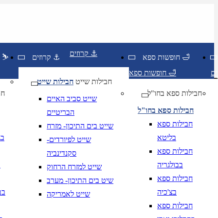
קרוזים ⚓
חופשות ספא 🛁
קרוזים ⚓
חופשות סקי ⛷️
חופשות ספא 🛁
חבילות שייט
חבילות שייט
חבילות ספא בחו"ל
חו
שייט סביב האיים
חבילות ספא בחו"ל
הבריטיים
חבילות ספא
שייט בים התיכון- מזרח
בליטא
בג
שייט לפיורדים-
חבילות ספא
סקנדינביה
בבולגריה
ב
שייט למזרח הרחוק
חבילות ספא
שיט בים התיכון- מערב
בצ'כיה
בב
שייט לאמריקה
יום בשתי ספרות קו נטוי חודש בשתי ספרות קו נטוי
DD/MM/YY
מתי? יום, חודש, שנה
תאריך י
חבילות ספא