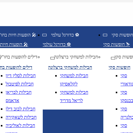
כדורגל עולמי ⚽
הופעות חיות בחו"ל 🎤
חופשות סקי ⛷️
כדורגל עולמי ⚽
הופעות חיות בחו"ל 🎤
פשות סקי
חבילות למשחקי ברצלונה
דילים להופעות בחו"ל
חופשות סקי
חבילות למשחקי ברצלונה
דילים להופעות בח
סקי
חבילות למשחקי
חבילות לסלין דיון
ודאורי
לקלאסיקו
חבילות לפיטבול
סקי
חבילות למשחקי
חבילות לבריאן
בנסקו
לריאל מדריד
אדאמס
סקי
חבילות לבוב דילן
ולגריה
חבילות לשאקירה
ציאה
נא לוודא בחירת יעד לפני בחירת תארי
סקי
חבילות לאוליביה