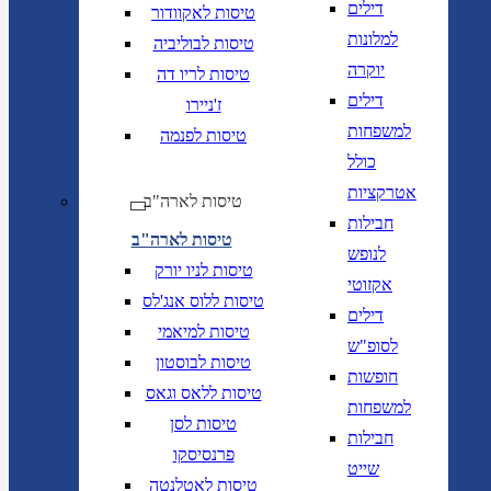
דילים
טיסות לאקוודור
למלונות
טיסות לבוליביה
יוקרה
טיסות לריו דה
דילים
ז'ניירו
למשפחות
טיסות לפנמה
כולל
אטרקציות
טיסות לארה"ב
חבילות
טיסות לארה"ב
לנופש
טיסות לניו יורק
אקזוטי
טיסות ללוס אנג'לס
דילים
טיסות למיאמי
לסופ"ש
טיסות לבוסטון
חופשות
טיסות ללאס וגאס
למשפחות
טיסות לסן
חבילות
פרנסיסקו
שייט
טיסות לאטלנטה