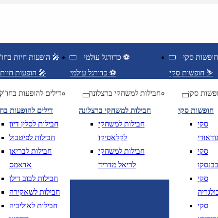
כדורגל עולמי ⚽
הופעות חיות בחו"ל 🎤
חופשות סקי ⛷️
כדורגל עולמי ⚽
הופעות חיות בחו"ל 🎤
פשות סקי
חבילות למשחקי ברצלונה
דילים להופעות בחו"ל
חופשות סקי
חבילות למשחקי ברצלונה
דילים להופעות בח
סקי
חבילות למשחקי
חבילות לסלין דיון
ודאורי
לקלאסיקו
חבילות לפיטבול
סקי
חבילות למשחקי
חבילות לבריאן
בנסקו
לריאל מדריד
אדאמס
סקי
חבילות לבוב דילן
ולגריה
חבילות לשאקירה
ציאה
נא לוודא בחירת יעד לפני בחירת תארי
סקי
חבילות לאוליביה