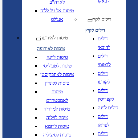
לבאקו
לארה"ב
טיסות אל על ללוס
דילים לקיץ
אנג'לס
דילים לקיץ
טיסות לאירופה
דילים
לדובאי
טיסות לאירופה
דילים
טיסות לוינה
לבטומי
טיסות לטביליסי
דילים
טיסות לאוזבקיסטן
לקורפו
טיסות ללונדון
דילים
טיסות
לקפריסין
לאמסטרדם
דילים לוינה
טיסות למדריד
דילים
טיסה לוילנה
לפראג
טיסות לרומא
דילים
טיסות לסיציליה