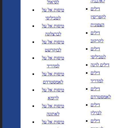
לאלבניה
לסיאול
יך,
תאריך חזרה,
נא
דילים
טיסות אל על
שנה בשתי ספרות
לוודא בחירת יעד לפני בחירת
לקפריסין
לטביליסי
תאריך,
תאריך יציאה,
מתי? יום,
הרכב נוסעים
יום בשתי
DD/MM/YY
חודש, שנה
הצפונית
טיסות אל על
ספרות קו נטוי חודש בשתי ספרות
דילים
לברצלונה
קו נטוי שנה בשתי ספרות
הרכב נוסעים
לקרקוב
טיסות אל על
דילים
לבוקרשט
נחיתה ב
המראה מ
לטביליסי
טיסות אל על
דילים לוינה
נחיתה ב
המראה מ
למדריד
דילים
טיסות אל על
למדריד
לאמסטרדם
הוסף עוד טיסה
דילים
טיסות אל על
הרכב נוסעים
לאמסטרדם
לרומא
דילים
טיסות אל על
חפש
לברלין
לאתונה
חברות תעופה
מחלקה
דילים
טיסות אל על