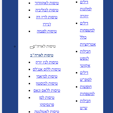
דילים
טיסות לאקוודור
למלונות
טיסות לבוליביה
יוקרה
טיסות לריו דה
דילים
ז'ניירו
למשפחות
טיסות לפנמה
כולל
אטרקציות
טיסות לארה"ב
חבילות
טיסות לארה"ב
לנופש
טיסות לניו יורק
אקזוטי
טיסות ללוס אנג'לס
דילים
טיסות למיאמי
לסופ"ש
טיסות לבוסטון
חופשות
טיסות ללאס וגאס
למשפחות
טיסות לסן
חבילות
פרנסיסקו
שייט
טיסות לאטלנטה