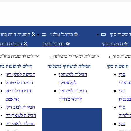
כדורגל עולמי ⚽
הופעות חיות בחו"ל 🎤
חופשות סקי ⛷️
כדורגל עולמי ⚽
הופעות חיות בחו"ל 🎤
פשות סקי
חבילות למשחקי ברצלונה
דילים להופעות בחו"ל
חופשות סקי
חבילות למשחקי ברצלונה
דילים להופעות בח
סקי
חבילות למשחקי
חבילות לסלין דיון
ודאורי
לקלאסיקו
חבילות לפיטבול
סקי
חבילות למשחקי
חבילות לבריאן
בנסקו
לריאל מדריד
אדאמס
סקי
חבילות לבוב דילן
ולגריה
חבילות לשאקירה
ציאה
נא לוודא בחירת יעד לפני בחירת תארי
סקי
חבילות לאוליביה