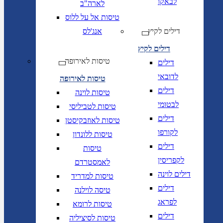
לבאקו
לארה"ב
טיסות אל על ללוס
דילים לקיץ
אנג'לס
דילים לקיץ
טיסות לאירופה
דילים
לדובאי
טיסות לאירופה
דילים
טיסות לוינה
לבטומי
טיסות לטביליסי
דילים
טיסות לאוזבקיסטן
לקורפו
טיסות ללונדון
דילים
טיסות
לקפריסין
לאמסטרדם
דילים לוינה
טיסות למדריד
דילים
טיסה לוילנה
לפראג
טיסות לרומא
דילים
טיסות לסיציליה