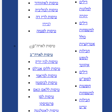
דילים
טיסות לאקוודור
למלונות
טיסות לבוליביה
יוקרה
טיסות לריו דה
דילים
ז'ניירו
למשפחות
טיסות לפנמה
כולל
אטרקציות
טיסות לארה"ב
חבילות
טיסות לארה"ב
לנופש
טיסות לניו יורק
אקזוטי
טיסות ללוס אנג'לס
דילים
טיסות למיאמי
לסופ"ש
טיסות לבוסטון
חופשות
טיסות ללאס וגאס
למשפחות
טיסות לסן
חבילות
פרנסיסקו
שייט
טיסות לאטלנטה