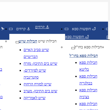
קרוזים ⚓
חופשות ספא 🛁
קרוזים ⚓
חופשות סקי ⛷️
חופשות ספא 🛁
חבילות שייט
חבילות שייט
חבילות ספא בחו"ל
חו
שייט סביב האיים
חבילות ספא בחו"ל
הבריטיים
חבילות ספא
שייט בים התיכון- מזרח
בליטא
בג
שייט לפיורדים-
חבילות ספא
סקנדינביה
בבולגריה
ב
שייט למזרח הרחוק
חבילות ספא
שיט בים התיכון- מערב
בצ'כיה
בב
שייט לאמריקה
יום בשתי ספרות קו נטוי חודש בשתי ספרות קו נטוי
DD/MM/YY
מתי? יום, חודש, שנה
תאריך י
חבילות ספא