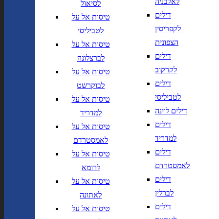
לאלבניה
לסיאול
יך,
תאריך חזרה,
נא
דילים
טיסות אל על
שנה בשתי ספרות
לוודא בחירת יעד לפני בחירת
לקפריסין
לטביליסי
תאריך,
תאריך יציאה,
מתי? יום,
הרכב נוסעים
יום בשתי
DD/MM/YY
חודש, שנה
הצפונית
טיסות אל על
ספרות קו נטוי חודש בשתי ספרות
דילים
לברצלונה
קו נטוי שנה בשתי ספרות
הרכב נוסעים
לקרקוב
טיסות אל על
דילים
לבוקרשט
נחיתה ב
המראה מ
לטביליסי
טיסות אל על
דילים לוינה
נחיתה ב
המראה מ
למדריד
דילים
טיסות אל על
למדריד
לאמסטרדם
הוסף עוד טיסה
דילים
טיסות אל על
הרכב נוסעים
לאמסטרדם
לרומא
דילים
טיסות אל על
חפש
לברלין
לאתונה
חברות תעופה
מחלקה
דילים
טיסות אל על