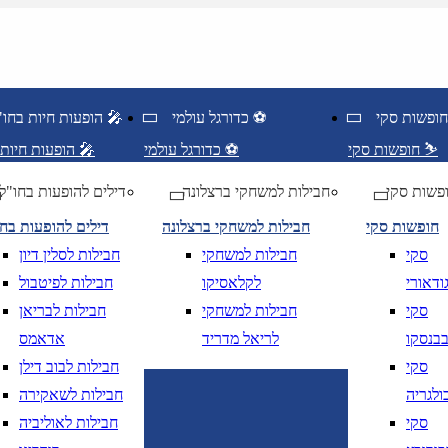
כדורגל עולמי ⚽
הופעות חיות בחו"ל 🎤
חופשות סקי ⛷️
כדורגל עולמי ⚽
הופעות חיות בחו"ל 🎤
פשות סקי
חבילות למשחקי ברצלונה
דילים להופעות בחו"ל
חופשות סקי
חבילות למשחקי ברצלונה
דילים להופעות בח
סקי
חבילות למשחקי
חבילות לסלין דיון
ודאורי
לקלאסיקו
חבילות לפיטבול
סקי
חבילות למשחקי
חבילות לבריאן
בנסקו
לריאל מדריד
אדאמס
סקי
חבילות לבוב דילן
ולגריה
חבילות לשאקירה
ציאה
נא לוודא בחירת יעד לפני בחירת תארי
סקי
חבילות לאוליביה