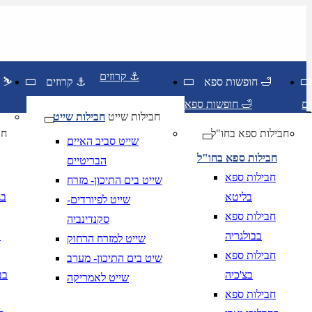
קרוזים ⚓
חופשות ספא 🛁
קרוזים ⚓
חופשות סקי ⛷️
חופשות ספא 🛁
חבילות שייט
חבילות שייט
חבילות ספא בחו"ל
חו
שייט סביב האיים
חבילות ספא בחו"ל
הבריטיים
חבילות ספא
שייט בים התיכון- מזרח
בליטא
בג
שייט לפיורדים-
חבילות ספא
סקנדינביה
בבולגריה
ב
שייט למזרח הרחוק
חבילות ספא
שיט בים התיכון- מערב
בצ'כיה
בב
שייט לאמריקה
יום בשתי ספרות קו נטוי חודש בשתי ספרות קו נטוי
DD/MM/YY
מתי? יום, חודש, שנה
תאריך י
חבילות ספא