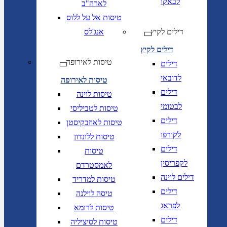
לבאקו
לארה"ב
טיסות אל על ללוס
דילים לקיץ
אנג'לס
דילים לקיץ
טיסות לאירופה
דילים
לדובאי
טיסות לאירופה
דילים
טיסות לוינה
לבטומי
טיסות לטביליסי
דילים
טיסות לאוזבקיסטן
לקורפו
טיסות ללונדון
דילים
טיסות
לקפריסין
לאמסטרדם
דילים לוינה
טיסות למדריד
דילים
טיסה לוילנה
לפראג
טיסות לרומא
דילים
טיסות לסיציליה