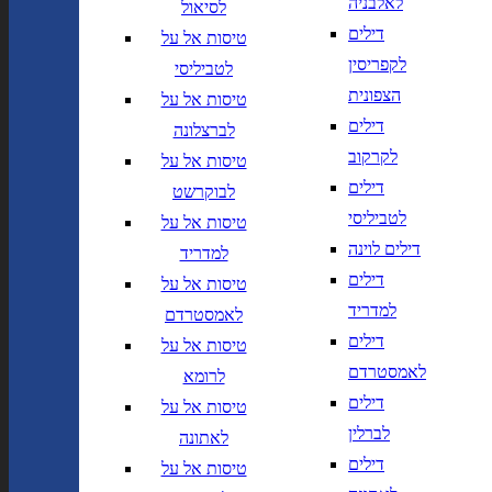
לאלבניה
לסיאול
יך,
תאריך חזרה,
נא
דילים
טיסות אל על
שנה בשתי ספרות
לוודא בחירת יעד לפני בחירת
לקפריסין
לטביליסי
תאריך,
תאריך יציאה,
מתי? יום,
הרכב נוסעים
יום בשתי
DD/MM/YY
חודש, שנה
הצפונית
טיסות אל על
ספרות קו נטוי חודש בשתי ספרות
דילים
לברצלונה
קו נטוי שנה בשתי ספרות
הרכב נוסעים
לקרקוב
טיסות אל על
דילים
לבוקרשט
נחיתה ב
המראה מ
לטביליסי
טיסות אל על
דילים לוינה
נחיתה ב
המראה מ
למדריד
דילים
טיסות אל על
למדריד
לאמסטרדם
הוסף עוד טיסה
דילים
טיסות אל על
הרכב נוסעים
לאמסטרדם
לרומא
דילים
טיסות אל על
חפש
לברלין
לאתונה
חברות תעופה
מחלקה
דילים
טיסות אל על