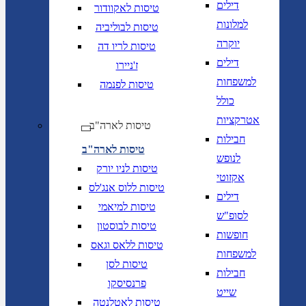
דילים
טיסות לאקוודור
למלונות
טיסות לבוליביה
יוקרה
טיסות לריו דה
דילים
ז'ניירו
למשפחות
טיסות לפנמה
כולל
אטרקציות
טיסות לארה"ב
חבילות
טיסות לארה"ב
לנופש
טיסות לניו יורק
אקזוטי
טיסות ללוס אנג'לס
דילים
טיסות למיאמי
לסופ"ש
טיסות לבוסטון
חופשות
טיסות ללאס וגאס
למשפחות
טיסות לסן
חבילות
פרנסיסקו
שייט
טיסות לאטלנטה