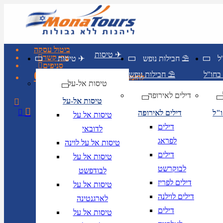
ביטול עסקה
טיסות ✈
צרו קשר
חבילות נופש ⛱
טיסות ✈
סניפים
03-6211455
חבילות נופש ⛱
להזמנות חייגו
טיסות אל-על
דילים לאירופה
טיסות אל-על
ו"ל
דילים לאירופה
טיסות אל על
דילים
לדובאי
לפראג
טיסות אל על לוינה
דילים
טיסות אל על
לבוקרשט
לבודפשט
דילים לפריז
טיסות אל על
דילים לוילנה
לארגנטינה
דילים
טיסות אל על