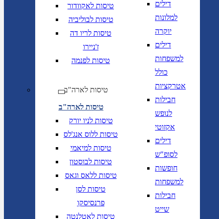
דילים
טיסות לאקוודור
למלונות
טיסות לבוליביה
יוקרה
טיסות לריו דה
דילים
ז'ניירו
למשפחות
טיסות לפנמה
כולל
אטרקציות
טיסות לארה"ב
חבילות
טיסות לארה"ב
לנופש
טיסות לניו יורק
אקזוטי
טיסות ללוס אנג'לס
דילים
טיסות למיאמי
לסופ"ש
טיסות לבוסטון
חופשות
טיסות ללאס וגאס
למשפחות
טיסות לסן
חבילות
פרנסיסקו
שייט
טיסות לאטלנטה