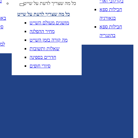
בקרלובי וארי
ב
כל מה שצריך לדעת על שייט
חבילות ספא
כל מה שצריך לדעת על שייט
בגאורגיה
באו
מושגים מעולם השייט
חבילות ספא
סק
מחיר ההפלגה
בהונגריה
מה קורה בזמן השייט
למ
שאלות ותשובות
חדרים בספינה
סיורי חופים