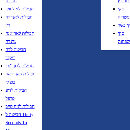
בורובץ
רודריגו
סקי
חבילות לאיל וולו
סטריה
חבילות לאנדרה
י כשר
ריו
סקי
חבילות לאריאנה
שפחות
גרנדה
חבילות לדה
וויקנד
חבילות לבון ג'ובי
חבילות לאנדראה
בוצ'לי
חבילות לדיפ
פרפל
חבילות לניק קייב
חבילות ל Thirty
Seconds To