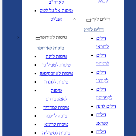
לבאקו
לארה"ב
טיסות אל על ללוס
דילים לקיץ
אנג'לס
דילים לקיץ
טיסות לאירופה
דילים
לדובאי
טיסות לאירופה
דילים
טיסות לוינה
לבטומי
טיסות לטביליסי
דילים
טיסות לאוזבקיסטן
לקורפו
טיסות ללונדון
דילים
טיסות
לקפריסין
לאמסטרדם
דילים לוינה
טיסות למדריד
דילים
טיסה לוילנה
לפראג
טיסות לרומא
דילים
טיסות לסיציליה