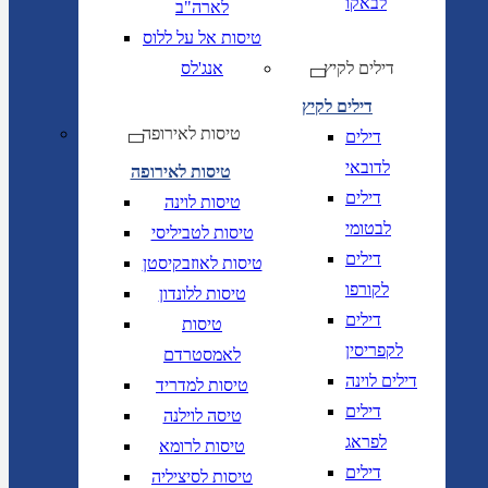
לבאקו
לארה"ב
טיסות אל על ללוס
דילים לקיץ
אנג'לס
דילים לקיץ
טיסות לאירופה
דילים
לדובאי
טיסות לאירופה
דילים
טיסות לוינה
לבטומי
טיסות לטביליסי
דילים
טיסות לאוזבקיסטן
לקורפו
טיסות ללונדון
דילים
טיסות
לקפריסין
לאמסטרדם
דילים לוינה
טיסות למדריד
דילים
טיסה לוילנה
לפראג
טיסות לרומא
דילים
טיסות לסיציליה