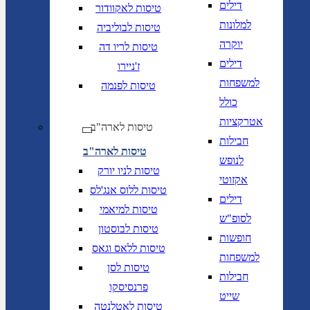
דילים
טיסות לאקוודור
למלונות
טיסות לבוליביה
יוקרה
טיסות לריו דה
דילים
ז'ניירו
למשפחות
טיסות לפנמה
כולל
אטרקציות
טיסות לארה"ב
חבילות
טיסות לארה"ב
לנופש
טיסות לניו יורק
אקזוטי
טיסות ללוס אנג'לס
דילים
טיסות למיאמי
לסופ"ש
טיסות לבוסטון
חופשות
טיסות ללאס וגאס
למשפחות
טיסות לסן
חבילות
פרנסיסקו
שייט
טיסות לאטלנטה