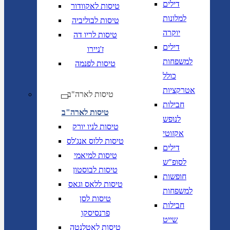
דילים
טיסות לאקוודור
למלונות
טיסות לבוליביה
יוקרה
טיסות לריו דה
דילים
ז'ניירו
למשפחות
טיסות לפנמה
כולל
אטרקציות
טיסות לארה"ב
חבילות
טיסות לארה"ב
לנופש
טיסות לניו יורק
אקזוטי
טיסות ללוס אנג'לס
דילים
טיסות למיאמי
לסופ"ש
טיסות לבוסטון
חופשות
טיסות ללאס וגאס
למשפחות
טיסות לסן
חבילות
פרנסיסקו
שייט
טיסות לאטלנטה