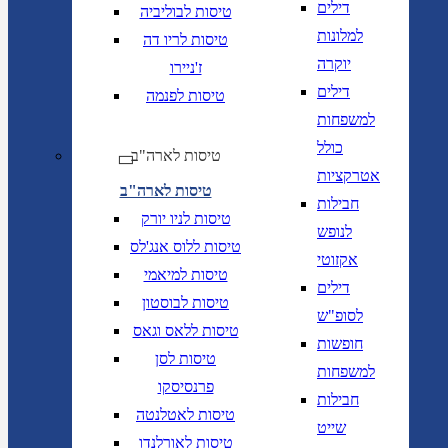
דילים
טיסות לבוליביה
למלונות
טיסות לריו דה
יוקרה
ז'ניירו
דילים
טיסות לפנמה
למשפחות
כולל
טיסות לארה"ב
אטרקציות
טיסות לארה"ב
חבילות
טיסות לניו יורק
לנופש
טיסות ללוס אנג'לס
אקזוטי
טיסות למיאמי
דילים
טיסות לבוסטון
לסופ"ש
טיסות ללאס וגאס
חופשות
טיסות לסן
למשפחות
פרנסיסקו
חבילות
טיסות לאטלנטה
שייט
טיסות לאורלנדו