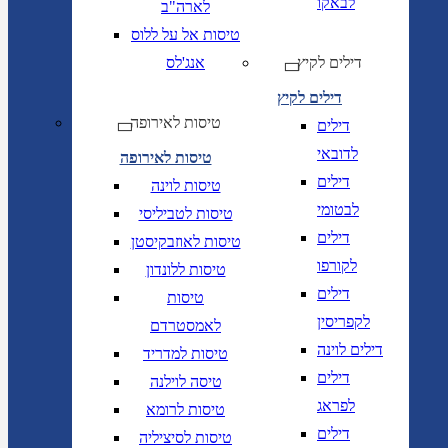
לבאקו
לארה"ב
טיסות אל על ללוס
דילים לקיץ
אנג'לס
דילים לקיץ
טיסות לאירופה
דילים
לדובאי
טיסות לאירופה
דילים
טיסות לוינה
לבטומי
טיסות לטביליסי
דילים
טיסות לאוזבקיסטן
לקורפו
טיסות ללונדון
דילים
טיסות
לקפריסין
לאמסטרדם
דילים לוינה
טיסות למדריד
דילים
טיסה לוילנה
לפראג
טיסות לרומא
דילים
טיסות לסיציליה