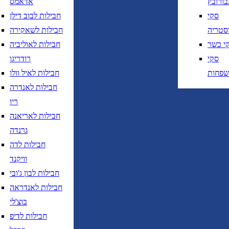
בורובץ
אדאמס
סקי
חבילות לבוב דילן
סטריה
חבילות לשאקירה
י כשר
חבילות לאוליביה
סקי
רודריגו
שפחות
חבילות לאיל וולו
חבילות לאנדרה
ריו
חבילות לאריאנה
גרנדה
חבילות לדה
וויקנד
חבילות לבון ג'ובי
חבילות לאנדראה
בוצ'לי
חבילות לדיפ