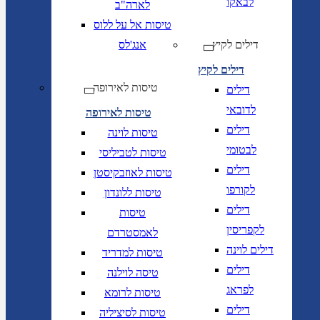
לבאקו
לארה"ב
טיסות אל על ללוס
דילים לקיץ
אנג'לס
דילים לקיץ
טיסות לאירופה
דילים
לדובאי
טיסות לאירופה
דילים
טיסות לוינה
לבטומי
טיסות לטביליסי
דילים
טיסות לאוזבקיסטן
לקורפו
טיסות ללונדון
דילים
טיסות
לקפריסין
לאמסטרדם
דילים לוינה
טיסות למדריד
דילים
טיסה לוילנה
לפראג
טיסות לרומא
דילים
טיסות לסיציליה