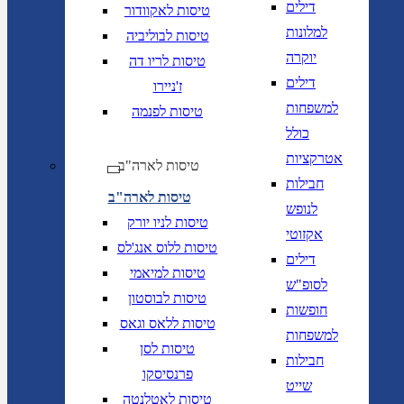
דילים
טיסות לאקוודור
למלונות
טיסות לבוליביה
יוקרה
טיסות לריו דה
דילים
ז'ניירו
למשפחות
טיסות לפנמה
כולל
אטרקציות
טיסות לארה"ב
חבילות
טיסות לארה"ב
לנופש
טיסות לניו יורק
אקזוטי
טיסות ללוס אנג'לס
דילים
טיסות למיאמי
לסופ"ש
טיסות לבוסטון
חופשות
טיסות ללאס וגאס
למשפחות
טיסות לסן
חבילות
פרנסיסקו
שייט
טיסות לאטלנטה