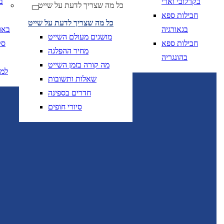
בקרלובי וארי
ב
כל מה שצריך לדעת על שייט
חבילות ספא
כל מה שצריך לדעת על שייט
בגאורגיה
באו
מושגים מעולם השייט
חבילות ספא
סק
מחיר ההפלגה
בהונגריה
מה קורה בזמן השייט
למ
שאלות ותשובות
חדרים בספינה
סיורי חופים