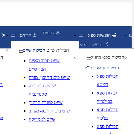
קרוזים ⚓
חופשות ספא 🛁
קרוזים ⚓
חופשות סקי ⛷️
חופשות ספא 🛁
חבילות שייט
חבילות שייט
חבילות ספא בחו"ל
חו
שייט סביב האיים
חבילות ספא בחו"ל
הבריטיים
חבילות ספא
שייט בים התיכון- מזרח
בליטא
בג
שייט לפיורדים-
חבילות ספא
סקנדינביה
בבולגריה
ב
שייט למזרח הרחוק
חודש בשתי ספרות קו נטוי שנה בארבע ספרות
mm/yyyy
נא להזין תאריך יציאה על ידי חודש, שנה ,בפורמט
ת
חבילות ספא
שיט בים התיכון- מערב
בצ'כיה
בב
שייט לאמריקה
חבילות ספא