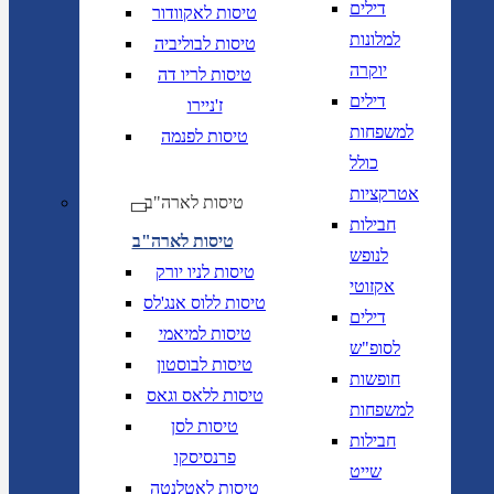
דילים
טיסות לאקוודור
למלונות
טיסות לבוליביה
יוקרה
טיסות לריו דה
דילים
ז'ניירו
למשפחות
טיסות לפנמה
כולל
אטרקציות
טיסות לארה"ב
חבילות
טיסות לארה"ב
לנופש
טיסות לניו יורק
אקזוטי
טיסות ללוס אנג'לס
דילים
טיסות למיאמי
לסופ"ש
טיסות לבוסטון
חופשות
טיסות ללאס וגאס
למשפחות
טיסות לסן
חבילות
פרנסיסקו
שייט
טיסות לאטלנטה