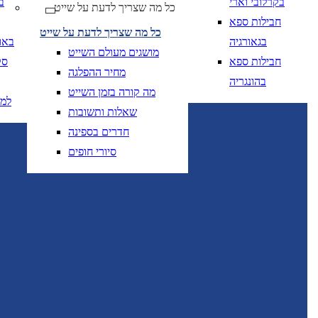
בקרלובי וארי
ב
* ניתן להזמין חדרים נוספים ו/או להוסיף תינוקות להזמנה לאחר חיפוש ובחירת המלון המבוקש.
כל מה שצריך לדעת על שייט
חבילות ספא
כל מה שצריך לדעת על שייט
בגאורגיה
באו
מושגים מעולם השייט
חבילות ספא
סק
מחיר ההפלגה
בהונגריה
מה קורה בזמן השייט
למ
שאלות ותשובות
חדרים בספינה
סיורי חופים