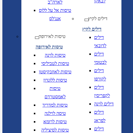
לבאקו
לארה"ב
טיסות אל על ללוס
דילים לקיץ
אנג'לס
דילים לקיץ
טיסות לאירופה
דילים
לדובאי
טיסות לאירופה
דילים
טיסות לוינה
לבטומי
טיסות לטביליסי
דילים
טיסות לאוזבקיסטן
לקורפו
טיסות ללונדון
דילים
טיסות
לקפריסין
לאמסטרדם
דילים לוינה
טיסות למדריד
דילים
טיסה לוילנה
לפראג
טיסות לרומא
דילים
טיסות לסיציליה