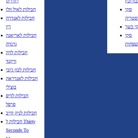
בורובץ
רודריגו
סקי
חבילות לאיל וולו
סטריה
חבילות לאנדרה
י כשר
ריו
סקי
חבילות לאריאנה
שפחות
גרנדה
חבילות לדה
וויקנד
חבילות לבון ג'ובי
חבילות לאנדראה
בוצ'לי
חבילות לדיפ
פרפל
חבילות לניק קייב
חבילות ל Thirty
Seconds To