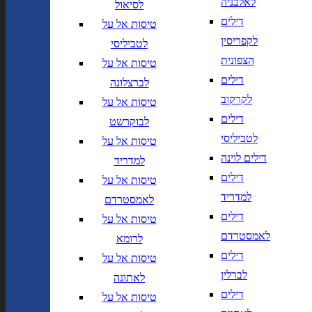
לאלבניה
לסיאול
יך,
תאריך חזרה,
נא
דילים
טיסות אל על
שנה בשתי ספרות
לוודא בחירת יעד לפני בחירת
לקפריסין
לטביליסי
תאריך,
תאריך יציאה,
מתי? יום,
הרכב נוסעים
יום בשתי
DD/MM/YY
חודש, שנה
הצפונית
טיסות אל על
ספרות קו נטוי חודש בשתי ספרות
דילים
לברצלונה
קו נטוי שנה בשתי ספרות
הרכב נוסעים
לקרקוב
טיסות אל על
דילים
לבוקרשט
נחיתה ב
המראה מ
לטביליסי
טיסות אל על
דילים לוינה
נחיתה ב
המראה מ
למדריד
דילים
טיסות אל על
למדריד
לאמסטרדם
הוסף עוד טיסה
דילים
טיסות אל על
הרכב נוסעים
לאמסטרדם
לרומא
דילים
טיסות אל על
חפש
לברלין
לאתונה
חברות תעופה
מחלקה
דילים
טיסות אל על