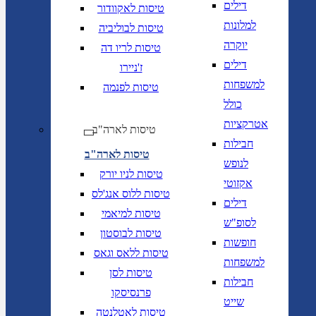
דילים
טיסות לאקוודור
למלונות
טיסות לבוליביה
יוקרה
טיסות לריו דה
דילים
ז'ניירו
למשפחות
טיסות לפנמה
כולל
אטרקציות
טיסות לארה"ב
חבילות
טיסות לארה"ב
לנופש
טיסות לניו יורק
אקזוטי
טיסות ללוס אנג'לס
דילים
טיסות למיאמי
לסופ"ש
טיסות לבוסטון
חופשות
טיסות ללאס וגאס
למשפחות
טיסות לסן
חבילות
פרנסיסקו
שייט
טיסות לאטלנטה