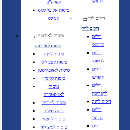
לבאקו
לארה"ב
טיסות אל על ללוס
דילים לקיץ
אנג'לס
דילים לקיץ
טיסות לאירופה
דילים
לדובאי
טיסות לאירופה
דילים
טיסות לוינה
לבטומי
טיסות לטביליסי
דילים
טיסות לאוזבקיסטן
לקורפו
טיסות ללונדון
דילים
טיסות
לקפריסין
לאמסטרדם
דילים לוינה
טיסות למדריד
דילים
טיסה לוילנה
לפראג
טיסות לרומא
דילים
טיסות לסיציליה