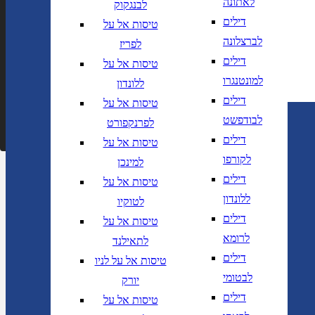
לאתונה
לבנגקוק
ת יעד מרשימה
הצג רשימת יעדים לבחירה
דילים
טיסות אל על
 לוודא בחירת יעד לפני בחירת תאריך,
תאריך יציאה,
לברצלונה
לפריז
א לוודא בחירת יעד לפני בחירת תאריך,
תאריך חזרה,
דילים
טיסות אל על
הרכב נוסעים
למונטנגרו
ללונדון
דילים
טיסות אל על
חפש
לבודפשט
לפרנקפורט
דילים
טיסות אל על
לקורפו
למינכן
דילים
טיסות אל על
ללונדון
לטוקיו
דילים
טיסות אל על
לרומא
לתאילנד
דילים
טיסות אל על לניו
לבטומי
יורק
דילים
טיסות אל על