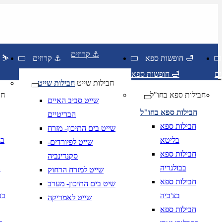
קרוזים ⚓
חופשות ספא 🛁
קרוזים ⚓
חופשות סקי ⛷️
חופשות ספא 🛁
חבילות שייט
חבילות שייט
חבילות ספא בחו"ל
חו
שייט סביב האיים
חבילות ספא בחו"ל
הבריטיים
חבילות ספא
שייט בים התיכון- מזרח
בליטא
בג
שייט לפיורדים-
חבילות ספא
סקנדינביה
בבולגריה
ב
שייט למזרח הרחוק
חבילות ספא
שיט בים התיכון- מערב
בצ'כיה
בב
שייט לאמריקה
יום בשתי ספרות קו נטוי חודש בשתי ספרות קו נטוי
DD/MM/YY
מתי? יום, חודש, שנה
תאריך י
חבילות ספא