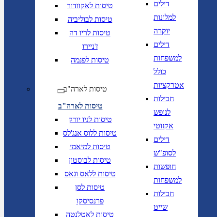
דילים
טיסות לאקוודור
למלונות
טיסות לבוליביה
יוקרה
טיסות לריו דה
דילים
ז'ניירו
למשפחות
טיסות לפנמה
כולל
אטרקציות
טיסות לארה"ב
חבילות
טיסות לארה"ב
לנופש
טיסות לניו יורק
אקזוטי
טיסות ללוס אנג'לס
דילים
טיסות למיאמי
לסופ"ש
טיסות לבוסטון
חופשות
טיסות ללאס וגאס
למשפחות
טיסות לסן
חבילות
פרנסיסקו
שייט
טיסות לאטלנטה