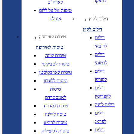
לבאקו
לארה"ב
טיסות אל על ללוס
דילים לקיץ
אנג'לס
דילים לקיץ
טיסות לאירופה
דילים
לדובאי
טיסות לאירופה
דילים
טיסות לוינה
לבטומי
טיסות לטביליסי
דילים
טיסות לאוזבקיסטן
לקורפו
טיסות ללונדון
דילים
טיסות
לקפריסין
לאמסטרדם
דילים לוינה
טיסות למדריד
דילים
טיסה לוילנה
לפראג
טיסות לרומא
דילים
טיסות לסיציליה