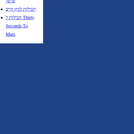
פרפל
חבילות לניק קייב
חבילות ל Thirty
Seconds To
Mars
טיסות ישירות בלבד