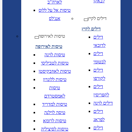
לבאקו
לארה"ב
טיסות אל על ללוס
דילים לקיץ
אנג'לס
דילים לקיץ
טיסות לאירופה
דילים
לדובאי
טיסות לאירופה
דילים
טיסות לוינה
לבטומי
טיסות לטביליסי
דילים
טיסות לאוזבקיסטן
לקורפו
טיסות ללונדון
דילים
טיסות
לקפריסין
לאמסטרדם
דילים לוינה
טיסות למדריד
דילים
טיסה לוילנה
לפראג
טיסות לרומא
דילים
טיסות לסיציליה