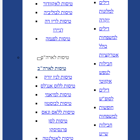
דילים
טיסות לאקוודור
למלונות
טיסות לבוליביה
יוקרה
טיסות לריו דה
דילים
ז'ניירו
למשפחות
טיסות לפנמה
כולל
אטרקציות
טיסות לארה"ב
חבילות
טיסות לארה"ב
לנופש
טיסות לניו יורק
אקזוטי
טיסות ללוס אנג'לס
דילים
טיסות למיאמי
לסופ"ש
טיסות לבוסטון
חופשות
טיסות ללאס וגאס
למשפחות
טיסות לסן
חבילות
פרנסיסקו
שייט
טיסות לאטלנטה