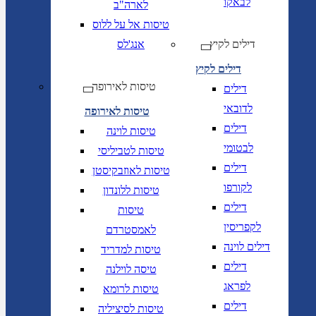
לבאקו
לארה"ב
טיסות אל על ללוס
דילים לקיץ
אנג'לס
דילים לקיץ
טיסות לאירופה
דילים
לדובאי
טיסות לאירופה
דילים
טיסות לוינה
לבטומי
טיסות לטביליסי
דילים
טיסות לאוזבקיסטן
לקורפו
טיסות ללונדון
דילים
טיסות
לקפריסין
לאמסטרדם
דילים לוינה
טיסות למדריד
דילים
טיסה לוילנה
לפראג
טיסות לרומא
דילים
טיסות לסיציליה