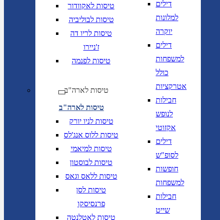
דילים
טיסות לאקוודור
למלונות
טיסות לבוליביה
יוקרה
טיסות לריו דה
דילים
ז'ניירו
למשפחות
טיסות לפנמה
כולל
אטרקציות
טיסות לארה"ב
חבילות
טיסות לארה"ב
לנופש
טיסות לניו יורק
אקזוטי
טיסות ללוס אנג'לס
דילים
טיסות למיאמי
לסופ"ש
טיסות לבוסטון
חופשות
טיסות ללאס וגאס
למשפחות
טיסות לסן
חבילות
פרנסיסקו
שייט
טיסות לאטלנטה